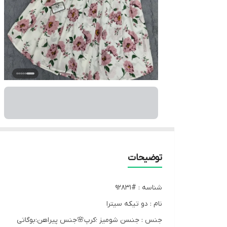
توضیحات
شناسه : #92831
نام : دو تیکه سیترا
جنس : جنسن شومیز ؛کرپ🌸جنس پیراهن:بوگاتی