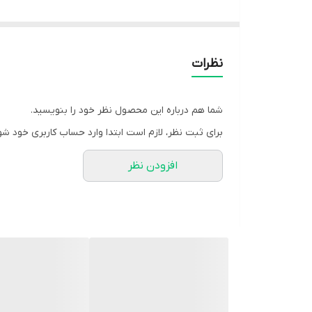
رنگ بندی : صورتی, گلبهی, مشکی
سایز ها : فری
قیمت : 1,299,000 تومان
نظرات
قد شومیز 58-قد سارافن با بند 130-فری سایز تا ۴۶-دور سینه پیراهن کشسانی تا 120
شما هم درباره این محصول نظر خود را بنویسید.
برای ثبت نظر، لازم است ابتدا وارد حساب کاربری خود شو
ارسال 17روز کاری بعد از ثبت✅
افزودن نظر