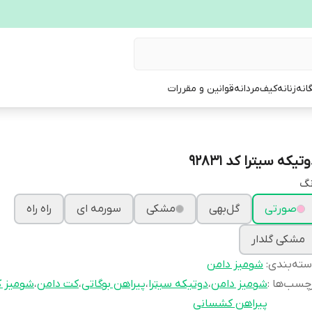
انه
زنانه
کیف
مردانه
قوانین و مقررات
تیکه سیترا کد 92831
نگ
صورتی
گل‌بهی
مشکی
سورمه ای
راه راه
مشکی گلدار
ته‌بندی
:
شومیز دامن
چسب‌ها :
شومیز دامن
،
دوتیکه سیترا
،
پیراهن بوگاتی
،
کت دامن
،
شومیز ک
پیراهن کشسانی