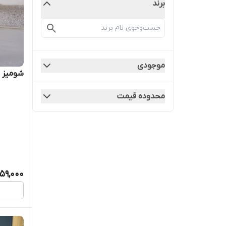
برند
موجودی
شومیز دا
محدوده قیمت
459,000