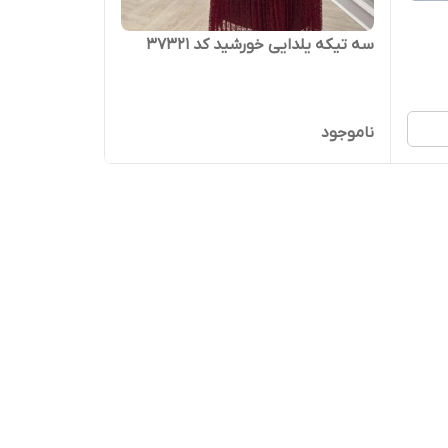
سه تیکه یلدایی خورشید کد 37321
ناموجود