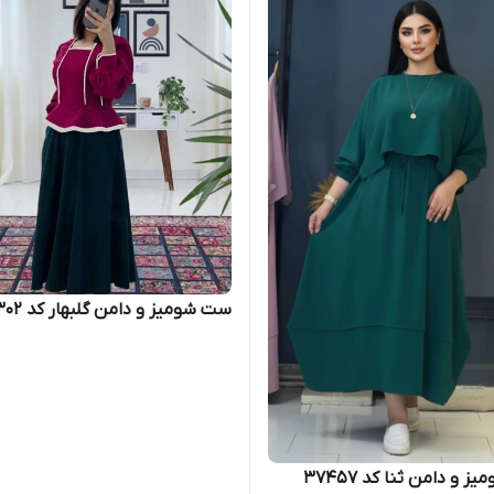
ست شومیز و دامن گلبهار کد 89302
 و دامن ثنا کد 37457