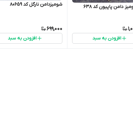
شومیزدامن نارگل کد 80659
ز دامن پاپیون کد 638
699,000
1,
افزودن به سبد
افزودن به سبد