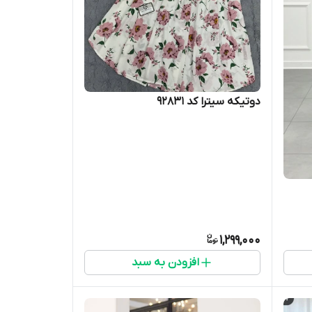
دوتیکه سیترا کد 92831
1,299,000
افزودن به سبد