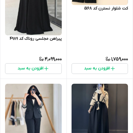
کت شلوار نسترن کد 5168
پیراهن مجلسی روناک کد 4989
4,099,000
1,759,000
افزودن به سبد
افزودن به سبد