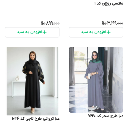
ماکسی روژان کد 1
899,000
3,199,000
افزودن به سبد
افزودن به سبد
عبا طرح سحر کد 7220
عبا کرواتی طرح تاجی کد 10124