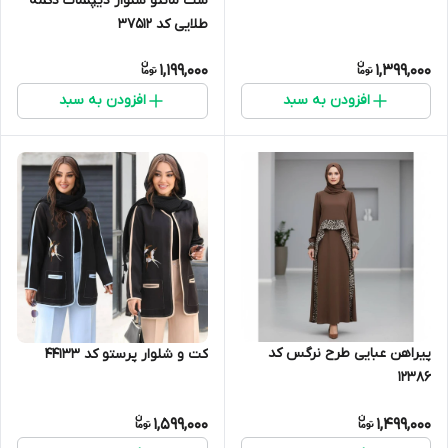
ست مانتو شلوار دیپلمات دکمه
طلایی کد 37512
1,199,000
1,399,000
افزودن به سبد
افزودن به سبد
پیراهن عبایی طرح نرگس کد
کت و شلوار پرستو کد 44133
12386
1,599,000
1,499,000