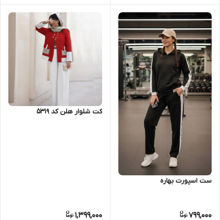
کت شلوار هلن کد 5319
ست اسپورت بهاره
1,399,000
799,000