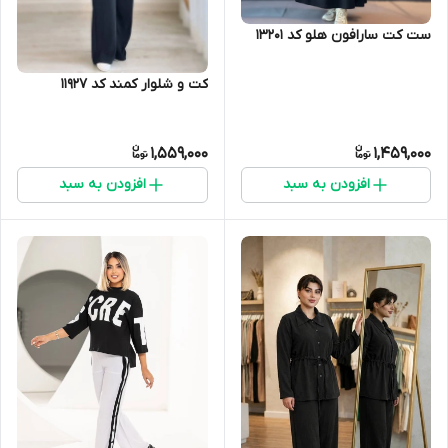
ست کت سارافون هلو کد 13201
کت و شلوار کمند کد 11927
1,559,000
1,459,000
افزودن به سبد
افزودن به سبد