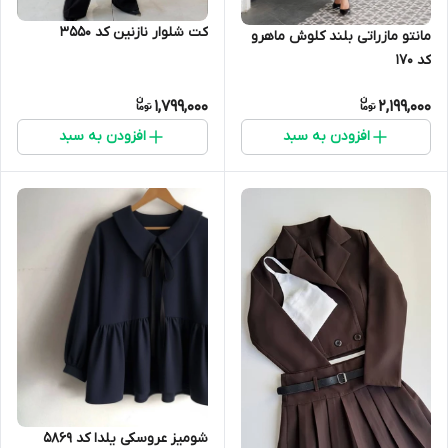
کت شلوار نازنین کد 3550
مانتو مازراتی بلند کلوش ماهرو
کد 170
1,799,000
2,199,000
افزودن به سبد
افزودن به سبد
شومیز عروسکی یلدا کد 5869