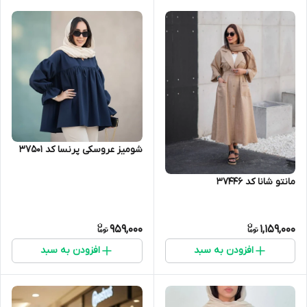
شومیز عروسکی پرنسا کد 37501
مانتو شانا کد 37446
959,000
1,159,000
افزودن به سبد
افزودن به سبد