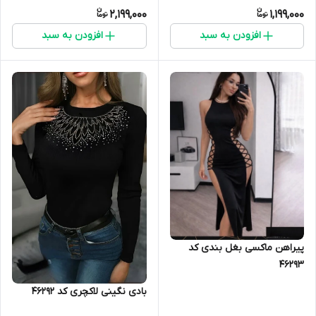
2,199,000
1,199,000
افزودن به سبد
افزودن به سبد
پیراهن ماکسی بغل بندی کد
46293
بادی نگینی لاکچری کد 46292