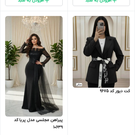
افزودن به سبد
افزودن به سبد
کت دیور کد 9675
پیراهن مجلسی مدل پریا کد
10639