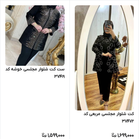
ست کت شلوار مجلسی خوشه کد
37419
کت شلوار مجلسی مربعی کد
37472
1,599,000
1,699,000