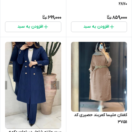
2870
699,000
859,000
افزودن به سبد
افزودن به سبد
کفتان ملیسا کمربند حصیری کد
37511