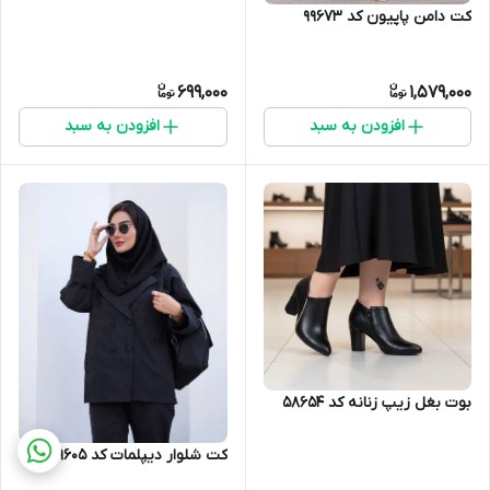
کت دامن پاپیون کد 99673
699,000
1,579,000
افزودن به سبد
افزودن به سبد
بوت بغل زیپ زنانه کد 58654
کت شلوار دیپلمات کد 99605