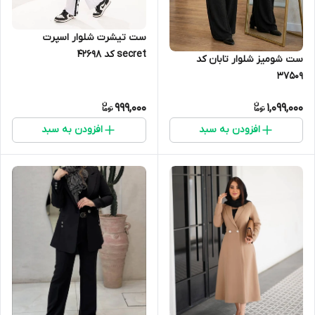
ست تیشرت شلوار اسپرت
secret کد 42698
ست شومیز شلوار تابان کد
37509
999,000
1,099,000
افزودن به سبد
افزودن به سبد