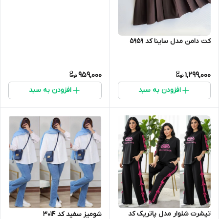
کت دامن مدل ساینا کد 5959
959,000
1,299,000
افزودن به سبد
افزودن به سبد
تیشرت شلوار مدل پاتریک کد
شومیز سفید کد 3014