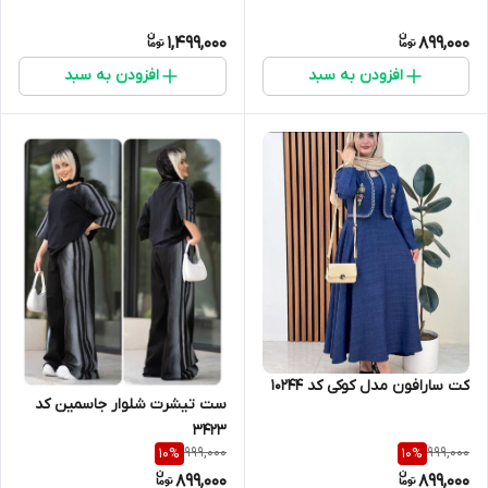
1,499,000
899,000
افزودن به سبد
افزودن به سبد
کت سارافون مدل کوکی کد 10244
ست تیشرت شلوار جاسمین کد
3423
999,000
999,000
10
%
10
%
899,000
899,000