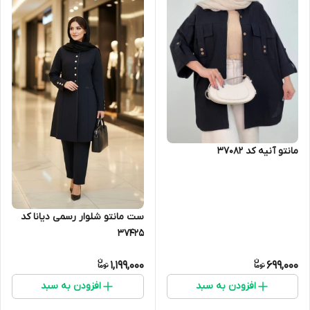
مانتو آنیه کد 37082
ست مانتو شلوار رسمی دیانا کد
37425
1,199,000
699,000
افزودن به سبد
افزودن به سبد