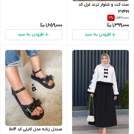
ست کت و شلوار ترند غزل کد
37499
1,549,000
9
%
1,659,000
1,399,000
افزودن به سبد
افزودن به سبد
صندل زنانه مدل کایلی کد 5014