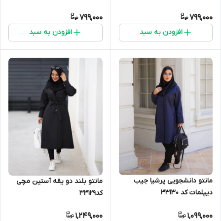
799,000
799,000
افزودن به سبد
افزودن به سبد
مانتو دانشجویی پرشیا جیب
مانتو بلند دو یقه آستین مچی
دیپلمات کد 33130
کد33129
1,249,000
1,099,000