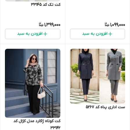
کت تک کد 33145
1,399,000
1,099,000
افزودن به سبد
افزودن به سبد
ست اداری پناه کد 5267
کت کوتاه ژاکارد مدل کژال کد
33142