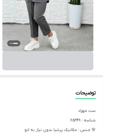
توضیحات
ست مهزاد
شناسه : 65249
🌸 جنس : مکانیک پرشیا بدون نیاز به اتو