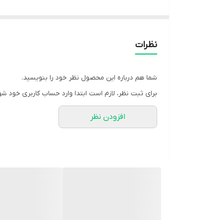
🌸 رنگ بندی : طوسی, مشکی
سایز ها :
سایز یک فری 36-40
نظرات
✅ دور سینه 100,دور باسن 103,دور بازو 42
✅ شلوار سایز یک قد حدودا95،دور ران 62,دور ساق 44،دور کمر با کشسان تا 98
شما هم درباره این محصول نظر خود را بنویسید.
برای ثبت نظر، لازم است ابتدا وارد حساب کاربری خود شو
💜 سایز دو فری 42-46
افزودن نظر
✅دور سینه 108,دور باسن 111،دور بازو 44
✅ شلوار سایز دو : قد حدودا 96,دور ران 67,دور ساق 47, دور کمر با کشسان تا 110
✅ قد کار 77
قد آستین 56
✅ آستین کار از داخل بند جمع شو داره
شلوار کار قاپک نما داره