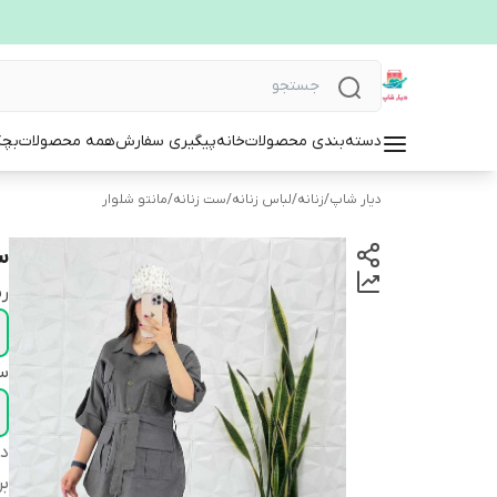
دسته‌بندی محصولات
خانه
پیگیری سفارش
همه محصولات
بچگ
دیار شاپ
/
زنانه
/
لباس زنانه
/
ست زنانه
/
مانتو شلوار
ست
ر
سا
دس
بر