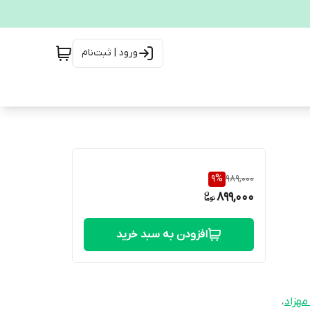
ورود | ثبت‌نام
9
%
989,000
899,000
افزودن به سبد خرید
هزاد
،