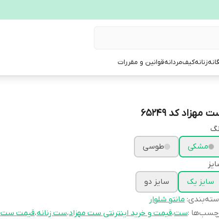
انه
زنانه
کیف
مردانه
قوانین و مقررات
 مهزاد کد 65249
نگ
مشکی
طوسی
یز
سایز یک
سایز دو
ته‌بندی
:
مانتو شلوار
چسب‌ها :
ست
،
قیمت و خرید اینترنتی ست مهزاد
،
ست زنانه
،
قیمت ست م