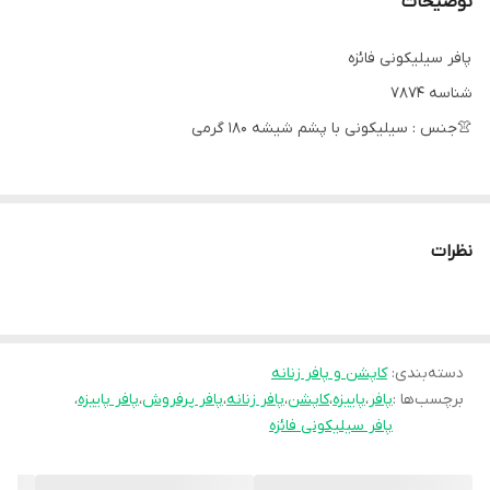
توضیحات
پافر سیلیکونی فائزه
شناسه 7874
👚جنس : سیلیکونی با پشم شیشه ۱۸۰ گرمی
🌈رنگ بندی : مشکی ,
نظرات
📏سایزها : فری۳۸تا۴۶ ,
💰قیمت : 459,000 تومان
دسته‌بندی
:
کاپشن و پافر زنانه
برچسب‌ها :
پافر
،
پاییزه
،
کاپشن
،
پافر زنانه
،
پافر پرفروش
،
پافر پاییزه
،
📝توضیحات : کیفیت عااااالی ✅
پافر سیلیکونی فائزه
کمر گتدار
جیب ها کاربردی