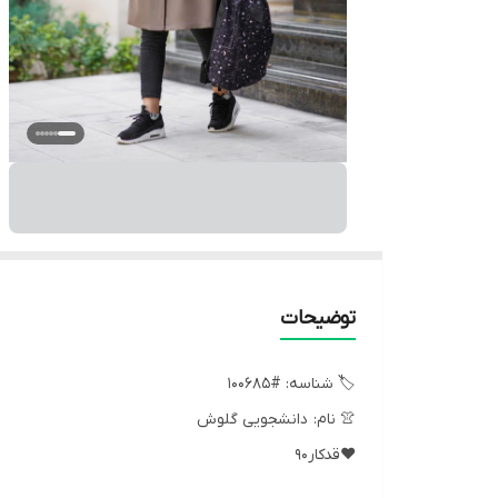
توضیحات
🏷 شناسه: #100685
👚 نام: دانشجویی گلوش
❤️قدکار90
❤️دورسینه سایزیک110