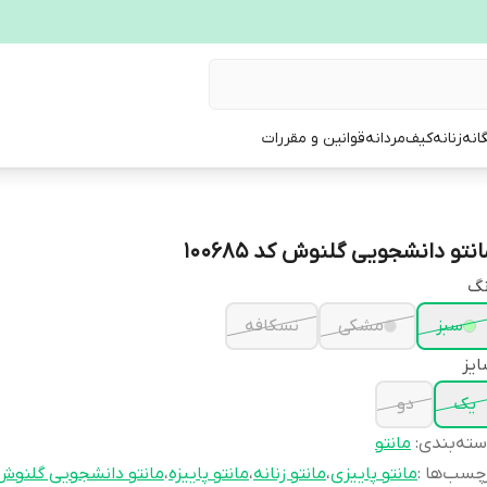
انه
زنانه
کیف
مردانه
قوانین و مقررات
نتو دانشجویی گلنوش کد 100685
نگ
سبز
مشکی
نسکافه
یز
یک
دو
ته‌بندی
:
مانتو
چسب‌ها :
مانتو پاییزی
،
مانتو زنانه
،
مانتو پاییزه
،
مانتو دانشجویی گلنوش