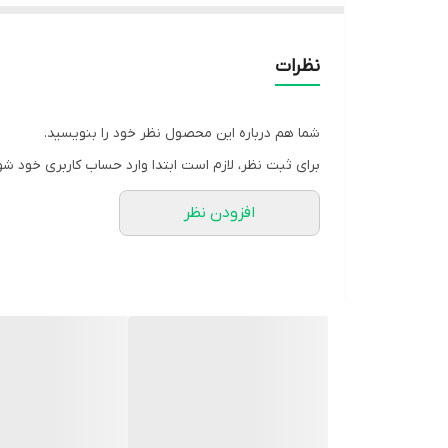
❤️مناسب38تا46
❤️دورسینه سایز دو114
نظرات
❤️مناسب48
❤️کمربند دارد
شما هم درباره این محصول نظر خود را بنویسید.
پارچه مناسب چهارفصل
برای ثبت نظر، لازم است ابتدا وارد حساب کاربری خود شو
🧵 جنس: لنینت درجه یک بدون پرزدهی و ابرفت تنخور 
افزودن نظر
🖌 رنگ بندی: سبز - مشکی - نسکافه
⚜️ سایز ها: 1 - 2
💰 قیمت: 499,000 تومان