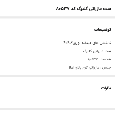
ست مازراتی گلبرگ کد 80537
توضیحات
کالکشن های عیدانه نوروز۱۴۰۴🏝
ست مازراتی گلبرگ
شناسه : 80537
جنس : مازراتی گرم بالای اعلا
رنگ بندی : سرمه ای تیره
سایز ها : فری 40 تا 52
نظرات
قیمت : 799,000 تومان
دورسینه 130 قد کت 72