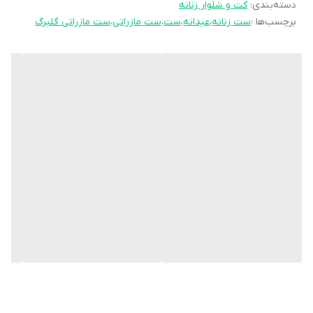
قدشلوار۱۰۰
دسته‌بندی
:
کت و شلوار زنانه
برچسب‌ها :
ست زنانه
،
عیدانه
،
ست
،
ست مازراتی
،
ست مازراتی گلبرگ