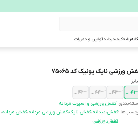
انه
زنانه
کیف
مردانه
قوانین و مقررات
فش ورزشی نایک یونیک کد 75065
یز
42
44
43
41
ته‌بندی
:
کفش ورزشی و اسپرت مردانه
چسب‌ها :
کفش
،
عیدانه
،
کفش نایک
،
کفش ورزشی مردانه
،
کفش مردانه
،
کفش ورزشی