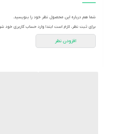
💵 قیمت : 699,000 تومان
🔹زیره TPU , EVA کف دوخت اشتروبل دوزی
شما هم درباره این محصول نظر خود را بنویسید.
🔹پاخور عالی ، کفی نرم و راحت
برای ثبت نظر، لازم است ابتدا وارد حساب کاربری خود شو
🔹قالب استاندارد
افزودن نظر
🔹ارسال فوری مثل جت