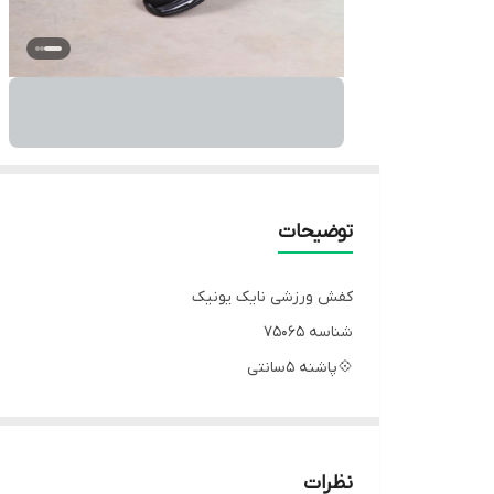
توضیحات
کفش ورزشی نایک یونیک
شناسه 75065
💠پاشنه 5سانتی
💠جنس : رویه اسپیسر تی پیو
💠 رنگ بندی : مشکی‌ -
💱 سایز ها : 41 - 42 - 43 - 44 -
نظرات