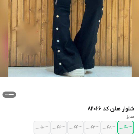
شلوار هلن کد 82026
سایز
50
46
44
42
48
40