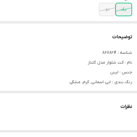
یک
دو
توضیحات
شناسه : #86782
نام : کت شلوار مدل گلناز
جنس : لینن
رنگ بندی : ابی اسمانی, کرم, مشگی
سایز ها : 38 40 42, 44 46
قیمت : 779,000 تومان
نظرات
قد کت:۶۸ قد دامن شلواری:۹۵ (جلوی کت لایی ندارد،یکی از دکمه ها
قابلیت بازو بسته شدن را دارد،در قسمت استین دکمه و‌بند کار شده تا