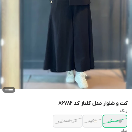
کت و شلوار مدل گلناز کد 86782
رنگ
مشکی
کرم
آبی آسمانی
سایز