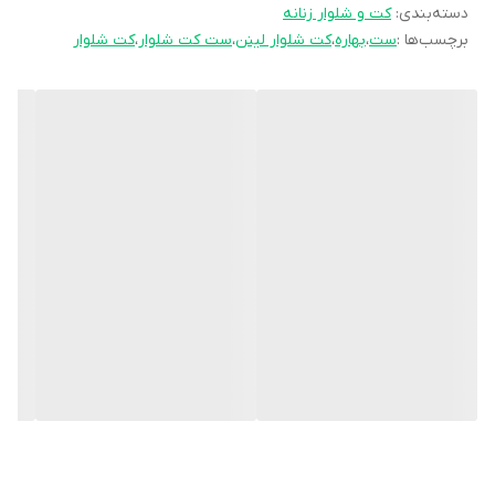
دسته‌بندی
:
کت و شلوار زنانه
در صورت لزوم استین بالا برود)
برچسب‌ها :
ست
،
بهاره
،
کت شلوار لینن
،
ست کت شلوار
،
کت شلوار
زمان ارسال: 14روز کاری