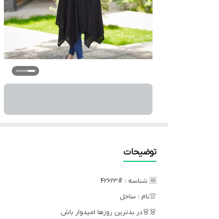
توضیحات
🆔 شناسه : #42623
👚نام : ساحل
👗👗در بدترین روزها امیدوار باش