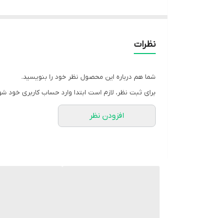
که همیشه زیباترین باران از سیاه ترین ابرها می بارد❣
👗مدل پرفروش و پرطرفدار مخصوص خانم های شیک پ
تمام رنگا با تیراژ خیلی خیلی بالا😍
نظرات
کار شیک و مزونی
سبک و راحت
شما هم درباره این محصول نظر خود را بنویسید.
قد کار حدودا 125
برای ثبت نظر، لازم است ابتدا وارد حساب کاربری خود شو
دور سینه حدودا104
افزودن نظر
⚜️ فری سایز:38-46
🧵جنس : کرپ حریر میله ای اعلا
🖌 رنگ بندی : مشکی - یاسی - طوسی - نسکافه ای - کالب
⚜️ سایز ها : فری سایز -
💰 قیمت : 899,000 تومان