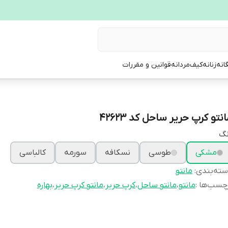
انه
زنانه
کیف
مردانه
قوانین و مقررات
نتو کرپ حریر ساحل کد 42623
نگ
مشکی
طوسی
نسکافه
سورمه
کالباسی
ته‌بندی
:
مانتو
چسب‌ها :
مانتو
،
مانتو ساحل
،
کرپ حریر
،
مانتو کرپ حریر
،
بهاره