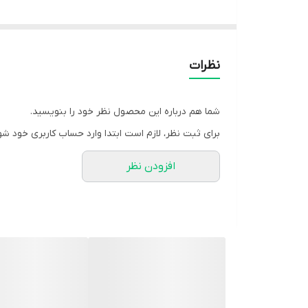
❤️رنگ بندی : مشکی
❤️سایز ها : فری38_52
❤️قیمت : 799,000 تومان
نظرات
🌹قد کار حدود ۱۲۵ سانت
شما هم درباره این محصول نظر خود را بنویسید.
🌹دور سینه آزاد
برای ثبت نظر، لازم است ابتدا وارد حساب کاربری خود شو
🌹قد آستین از یقه حدود ۵۵ سانت
افزودن نظر
✅️بند تنظیم سایز دارد