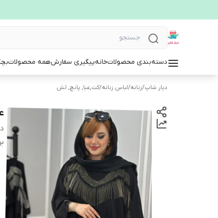
دسته‌بندی محصولات
خانه
پیگیری سفارش
همه محصولات
بچگ
دیار شاپ
/
زنانه
/
لباس زنانه
/
کت,عبا, پانچ, لش
عب
دس
بر