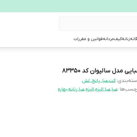
انه
زنانه
کیف
مردانه
قوانین و مقررات
ایی مدل سالیوان کد 83350
ته‌بندی
:
کت,عبا, پانچ, لش
چسب‌ها :
عبا
،
عبا الیزه
،
الیزه
،
عبا زنانه
،
بهاره