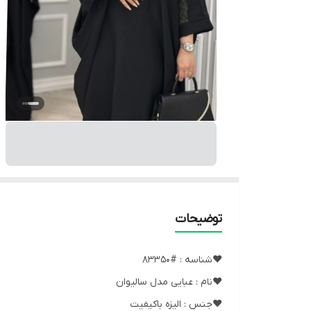
توضیحات
❤️شناسه : #83350
❤️نام : عبایی مدل سالیوان
❤️جنس : الیزه باکیفیت