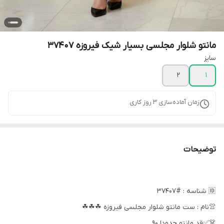
مانتو شلوار مجلسی بسیار شیک فیروزه 37407
سایز
2
1
زمان آماده‌سازی
3
روز کاری
توضیحات
🆔 شناسه : #37407
👚نام : ست مانتو شلوار مجلسی فیروزه ☘☘☘
👗✅قد مانتو حدودا 90