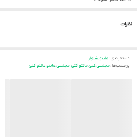
✅سایز یک فری 44 تا 48 دور سینه حدودا 110تا 112
✅سایز دو فری 50 تا 54
نظرات
دور سینه حدودا 118 تا 122
✅جلوی کار لایه پرشین خورده
✅غزن دارد
دسته‌بندی
:
مانتو شلوار
🌸نگین شیشه ای بکار برده شده
برچسب‌ها :
مجلسی
،
کتی
،
مانتو کتی مجلسی
،
مانتو
،
مانتو کتی
💚شلوار دمپا میباشد
شلوار کمر کش ،زیپ و دکمه دارد
💚قد شلوار 100
🧵جنس : مازراتی گِرم بالا، بهترین پارچه وارداتی موجود در بازار خریداری
شده
🖌 رنگ بندی : مشکی -
⚜️ سایز ها : 1 - 2 -