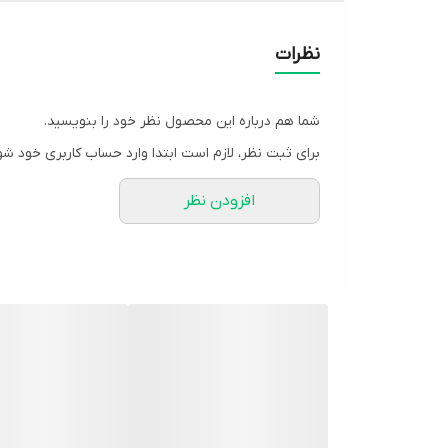
❣جنس : ابروبادی
❣رنگ بندی : مشکی
نظرات
❣سایز ها : فری تا44
❣قیمت : 459,000 تومان
شما هم درباره این محصول نظر خود را بنویسید.
برای ثبت نظر، لازم است ابتدا وارد حساب کاربری خود شو
❤️قد75
افزودن نظر
❤️دور سینه 110 در حالت جلو باز
❤️قد آستین 55