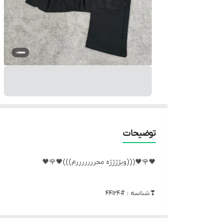
توضیحات
🖤🌹🖤(((ویژژژژه محرررررررم)))🖤🌹🖤
❣شناسه : #44124
❣نام : مانتو سکه ای