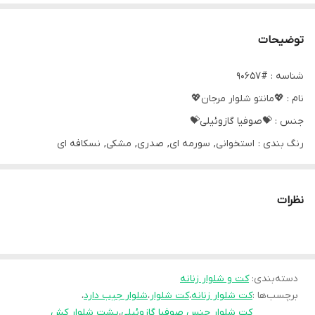
توضیحات
شناسه : #90657
نام : 💖مانتو شلوار مرجان💖
جنس : 💝صوفیا گازوئیلی💝
رنگ بندی : استخوانی, سورمه ای, صدری, مشکی, نسکافه ای
سایز ها : فری سایز تا46
قیمت :799,000 تومان
نظرات
🥇قد مانتو65
🥇دور سینه110
دسته‌بندی
:
کت و شلوار زنانه
🥇دکمه ها کاربردی جیب کاربردی
برچسب‌ها :
کت شلوار زنانه
،
کت شلوار
،
شلوار جیب دارد
،
🥇قد شلوارحدودا105
کت شلوار جنس صوفیا گازوئیلی
،
پشت شلوار کش