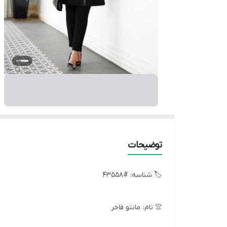
توضیحات
🏷 شناسه: #43558
👚 نام: مانتو فاخر