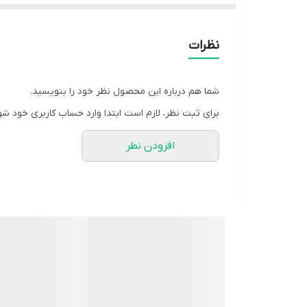
👗 مدیوم
قد 88
نظرات
دورسینه 100
استین از کنار یقه 67
شما هم درباره این محصول نظر خود را بنویسید.
بازو 36
برای ثبت نظر، لازم است ابتدا وارد حساب کاربری خود شو
مدیوم(38تا42)
افزودن نظر
لارج
قد 88
دورسینه 104
استین 67
بازو 38
لارج(44تا46)