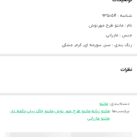
توضیحات
شناسه : #93505
نام : مانتو طرح مهرنوش
جنس : مازراتی
رنگ بندی : سبز, سورمه ای, کرم, مشکی
سایز ها : ۱(۳۸-۵۰), ۲(۵۲-۵۶)
قیمت : 799,000 تومان
نظرات
قد حدود ۱۱۵...قسمت یقه لایی کشی شده...دکمه های جلو کاربردی ...پست
مانتو چاک پیلی کار شده
دسته‌بندی
:
مانتو
دو تا جیب جلو کاربردی
برچسب‌ها :
مانتو زنانه
،
مانتو طرح مهر نوش
،
مانتو چاک پیلی
،
دکمه دار
،
مانتو مازراتی