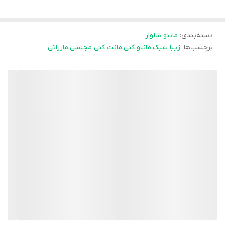
دور سینه سایز دو حدودا 108
دورسینه سایز چهار حدودا 120
دسته‌بندی
:
مانتو شلوار
برچسب‌ها :
زیبا شیک
،
مانتو کتی
،
مانت کتی مجلسی
،
مازراتی
✅جلوی کار تماما لایه پرشین کاور شده برای ایستایی بهتر کار
✅در دو حالت باز و جلو بسته میباشد غزن میخوره
🧵جنس : مازراتی گِرم بالا؛ بهترین مازراتی وارداتی موجود در بازار 🤌🤌
🖌 رنگ بندی : مشکی -
⚜️ سایز ها : 1 - 2 -
💰 قیمت : 2,549,000 تومان
قیمت مانتو تک :1,899,000
ارسال 10 روزکاری