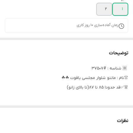
2
1
زمان آماده‌سازی
10
روز کاری
توضیحات
🆔 شناسه : #37507
👚نام : مانتو شلوار مجلسی یاقوت ☘☘
👗✅قد حدودا 85 تا 87(تا بالای زانو)
سایز یک فری مناسب 42تا 48
سایز دو فری مناسب 50 تا 54
نظرات