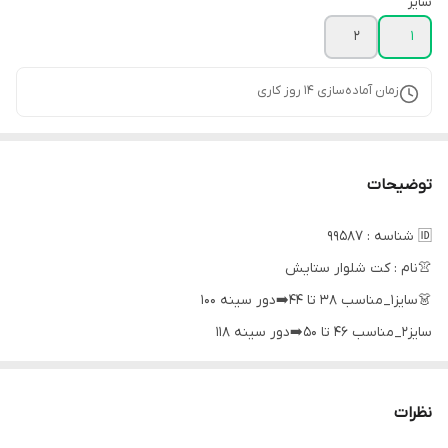
سایز
2
1
زمان آماده‌سازی
14
روز کاری
توضیحات
🆔 شناسه : 99587
👚نام : کت شلوار ستایش
👗سایز۱_مناسب ۳۸ تا ۴۴➡️دور سینه ۱۰۰
سایز۲_مناسب ۴۶ تا ۵۰➡️دور سینه ۱۱۸
قد کت _۷۳➡️
قد شلوار _۱۰۵➡️
نظرات
پشت شلوار کش خورده