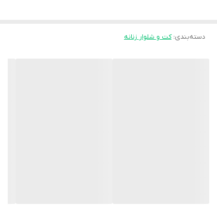
کاملا دمپا وتنخور عالی
دوخت مزونی 😍😍😍😍
ارسال _14 روز کاری
دسته‌بندی
:
کت و شلوار زنانه
🧵جنس : مازراتی
🖌 رنگ بندی : سورمه ایی - مشکی - کرم - اناری - کالباسی - سبز -
⚜️ سایز ها : 1 - 2 -
💰 قیمت 1,699,000 تومان