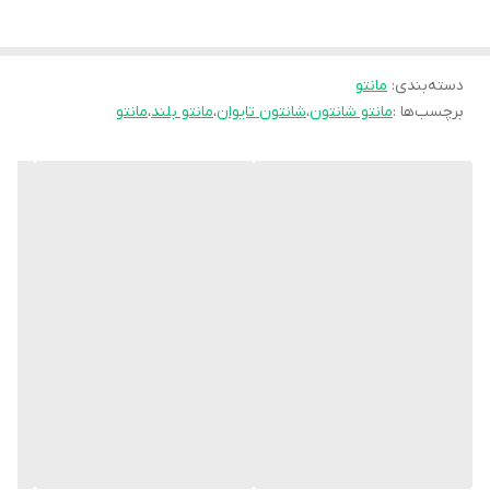
⚜دکمه کاربردی
⚜جیب کابردی
💲قیمت: 899,000 تومان
دسته‌بندی
:
مانتو
برچسب‌ها :
مانتو شانتون
،
شانتون تایوان
،
مانتو بلند
،
مانتو