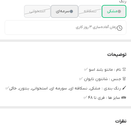
رنگ
مشکی
نسکافه
سرمه‌ای
استخوانی
زمان آماده‌سازی
3
روز کاری
توضیحات
👚 نام : مانتو بلند اسو ✅
👗 جنس : شانتون تایوان ✅
🖌 رنگ بندی : مشکی, نسکافه ای, سورمه ای, استخوانی, بنتون, خاکی✅
👪 سایز ها : فری تا 48 ✅
⚜قد 120
⚜قد آستین 55
نظرات
⚜دور سینه 110