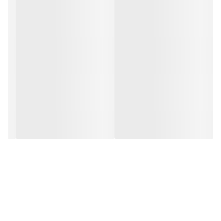
⚜دکمه کاربردی
⚜دارای کمربند
❌ارسال 7‌مهر