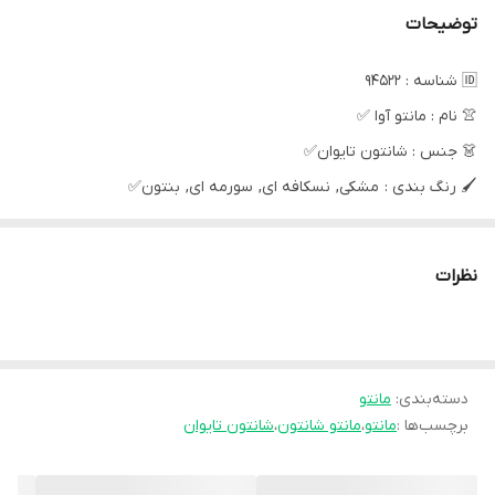
توضیحات
🆔 شناسه : 94522
👚 نام : مانتو آوا ✅
👗 جنس : شانتون تایوان✅
🖌 رنگ بندی : مشکی, نسکافه ای, سورمه ای, بنتون✅
👪 سایز ها : فری تا 46 ✅
💰 قیمت : 769,000 تومان
نظرات
⚜قد 80
⚜قد آستین 58
دسته‌بندی
:
مانتو
⚜قد شنل رو آستین 67
برچسب‌ها :
مانتو
،
مانتو شانتون
،
شانتون تایوان
⚜دور سینه 108
⚜جلو کار لایه کوبی شده