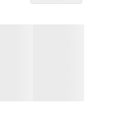
🖌 رنگ بندی : مشکی - نسکافه - کرم -
⚜️ سایز ها : 1 - 2 -
💰 قیمت : 799,000 تومان