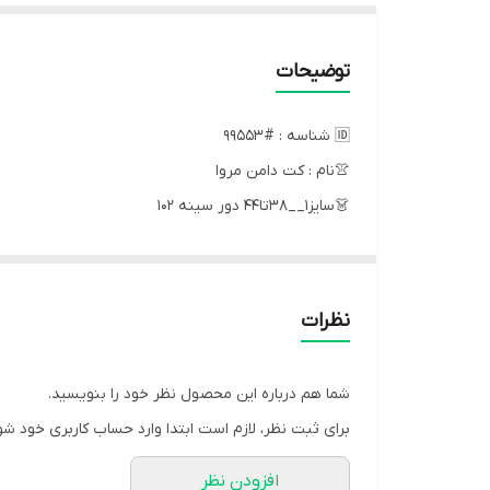
توضیحات
🆔 شناسه : #99553
👚نام : کت دامن مروا
👗سایز۱__۳۸تا۴۴ دور سینه ۱۰۲
سایز۲__۴۶تا۵۰دور سینه ۱۲۰
قد کت __۵۰
قد دامن__۸۵
نظرات
قد استین__۶۰
نوار اریب خورده گل پارچه ایی مشکی🎈
شما هم درباره این محصول نظر خود را بنویسید.
دامن دور تا دور کش خورده عرض دامن عالی ونسبتن فو
برای ثبت نظر، لازم است ابتدا وارد حساب کاربری خود شو
ارسال 14 روز کاری ✅️✅️
افزودن نظر
🧵جنس : پیردوپیل پشمی