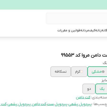
انه
زنانه
کیف
مردانه
قوانین و مقررات
 دامن مروا کد 99553
نگ
مشکی
کرم
نسکافه
یز
یک
دو
ته‌بندی
:
کت دامن
چسب‌ها :
پیردوپل پشمی
،
پیردوپل
،
ست
،
کت دامن پیردوپل پشمی
،
کت د