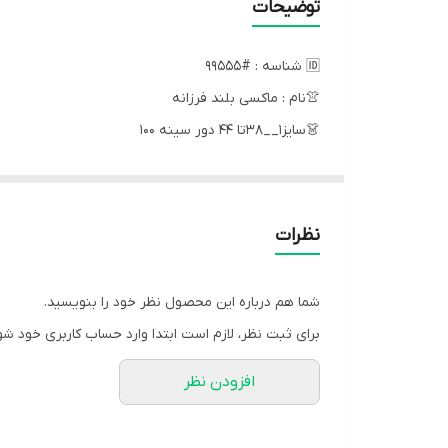
توضیحات
🆔 شناسه : #99555
👚نام : ماکسی بلند فرزانه
👗سایز۱__۳۸تا ۴۴ دور سینه ۱۰۰
سایز۲__۴۶تا۵۰ دور سینه ۱۲۰
قد لباس__۱۳۵
قد استین ۶۰
نظرات
توضیحات🔍
شما هم درباره این محصول نظر خود را بنویسید.
یقه مربعی تور سورمه همرنگ لباس خورده ✔️
برای ثبت نظر، لازم است ابتدا وارد حساب کاربری خود شو
کش زیر سینه دارد ✔️
افزودن نظر
استین قسمت بالا سر شانه کم چین دارد برای بهتر ایس
عرض دامن بسیار عالی ومناسب ✔️