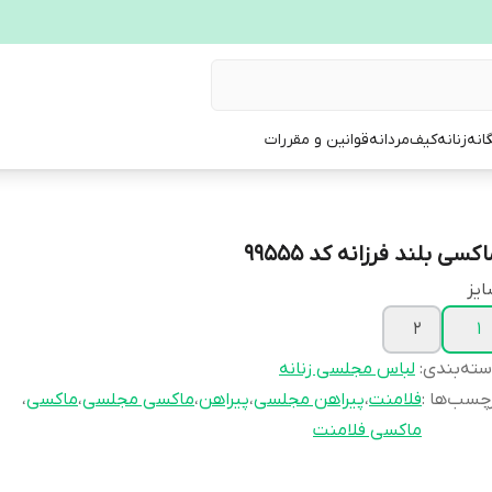
انه
زنانه
کیف
مردانه
قوانین و مقررات
کسی بلند فرزانه کد 99555
یز
2
1
ته‌بندی
:
لباس مجلسی زنانه
چسب‌ها :
فلامنت
،
پیراهن مجلسی
،
پیراهن
،
ماکسی مجلسی
،
ماکسی
،
ماکسی فلامنت