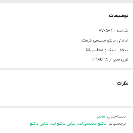
توضیحات
شناسه : #77257
🌙نام : مانتو مجلسی فرشته
تنخور شیک و مجلسی😍
فری سایز از 38تا48✅
قد 125✅
دورسینه 110✅
نظرات
مدل جلوباز✅
آستین ازسرشانه 50✅
🌙جنس : لمه شاین اعلاااا بدون ریزش و تور اعلااا
دسته‌بندی
:
مانتو
زیره لمه های رنگی و رویه تور مشکی❤
برچسب‌ها :
مانتو مجلسی
،
لمه شاین
،
مانتو لمه شاین
،
مانتو
رنگ بندی : سورمه‌ای- زرشکی