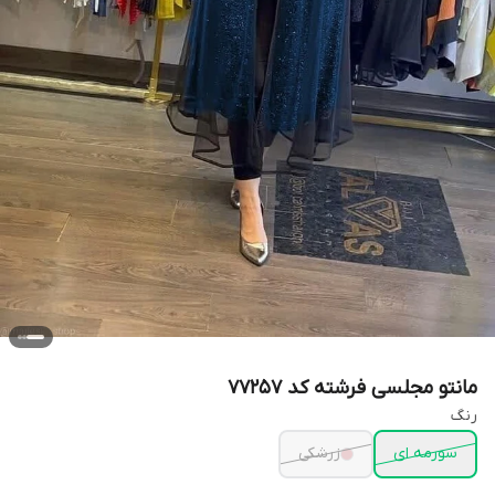
مانتو مجلسی فرشته کد 77257
رنگ
سورمه ای
زرشکی