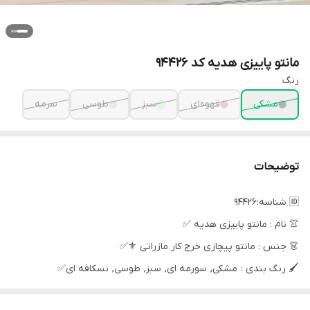
مانتو پاییزی هدیه کد 94426
رنگ
مشکی
قهوه‌ای
سبز
طوسی
سرمه
توضیحات
🆔️ شناسه:۹۴۴۲۶
👚 نام : مانتو پاییزی هدیه ✅
👗 جنس : مانتو پیچازی خرج کار مازراتی ⚜✅
🖌 رنگ بندی : مشکی, سورمه ای, سبز, طوسی, نسکافه ای✅
👪 سایز ها : فری تا 48 ✅