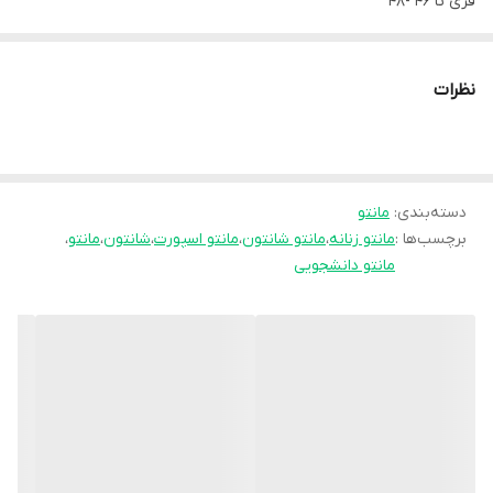
فری تا 46 -48
✅دکمه ها کاربردی
آستین گت دار
نظرات
طرح سگک رندوم ارسال میشود
🧵جنس : شانتون اعلا 👌👌
روی سینه یک جیب ساده دارد
دسته‌بندی
:
مانتو
🖌 رنگ بندی : مشکی - سبز - نسکافه ای - استخونی - سرمه ای -
برچسب‌ها :
مانتو زنانه
،
مانتو شانتون
،
مانتو اسپورت
،
شانتون
،
مانتو
،
⚜️ سایز ها : فری سایز -
مانتو دانشجویی
💰 قیمت : 749,000 تومان