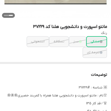
مانتو اسپورت و دانشجویی هلنا کد 37229
رنگ
مشکی
سبز
نسکافه
استخوانی
سرمه ای
توضیحات
🆔 شناسه : #37229
👚نام : مانتو اسپورت و دانشجویی هلنا همراه با کمربند حصیری🦋🦋🦋
👗✅قد کار 135