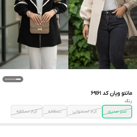
مانتو ویان کد 69161
رنگ
سبز سدری
کرم استخوانی
نسکافه
کرم نسکافه