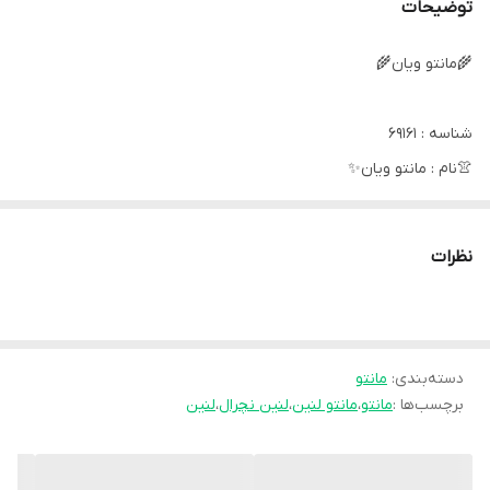
توضیحات
🌾مانتو ویان🌾
شناسه : 69161
👚نام : مانتو ویان✨
🧶جنس : لنین نچرال ✨
🖌رنگ بندی : سبزسدری, کرم استخوانی, نسکافه ای, کرم نسکافه ای✨
نظرات
📏سایز ها : فری سایز تا46✨
💳قیمت : 499,000تومان✨😍
دسته‌بندی
:
مانتو
برچسب‌ها :
مانتو
،
مانتو لنین
،
لنین نچرال
،
لنین
✔️قد80
✔️ دورسینه106
✔️ قدآستین58