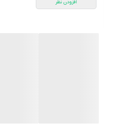
افزودن نظر
⚜️ سایز ها : 1 - 2 -
💰 قیمت : 829,000 تومان