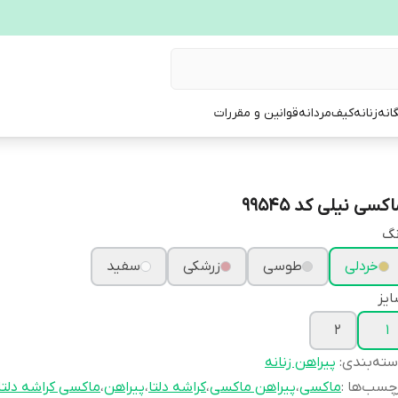
انه
زنانه
کیف
مردانه
قوانین و مقررات
کسی نیلی کد 99545
نگ
خردلی
طوسی
زرشکی
سفید
یز
2
1
ته‌بندی
:
پیراهن زنانه
چسب‌ها :
ماکسی
،
پیراهن ماکسی
،
کراشه دلتا
،
پیراهن
،
ماکسی کراشه دلتا