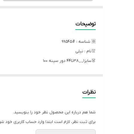
توضیحات
🆔 شناسه : #99545
👚نام : نیلی
👗سایز۱__۳۸تا۴۴ دور سینه ۱۰۰
سایز۲__۴۶تا۵۰ دور سینه ۱۱۸
قد ماکسی ۱۳۵
قد استین ۶۰
نظرات
کمربند ساده
ارسال 14 روز کاری
شما هم درباره این محصول نظر خود را بنویسید.
🧵جنس : کراشه دلتا
برای ثبت نظر، لازم است ابتدا وارد حساب کاربری خود شو
🖌 رنگ بندی : خردلی - طوسی - زرشکی - قهوه ایی - سف