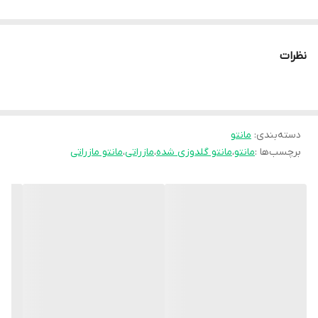
دورسینه سایز۱:حدودا ۱۰۸ (۴۴ تا ۴۶)
دورسینه سایز۲:حدودا ۱۱۸ تا۱۲۰ (۴۸ تا ۵۲)
نظرات
✅قد آستین:۶۰
✅دوراستین کش خورده
✅سجاف لایی کاری شده
دسته‌بندی
:
مانتو
✅جلوکار دکمه مخفی خورده
برچسب‌ها :
مانتو
،
مانتو گلدوزی شده
،
مازراتی
،
مانتو مازراتی
✅دم آستین گلدوزی شده است.
✅دوخت مزونی و تنخور عالی
🧵جنس : مازراتی گِرم بالا👌
🖌 رنگ بندی : مشکی -
⚜️ سایز ها : 1 - 2 -
💰 قیمت : 1,299,000 تومان