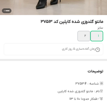
مانتو گلدوزی شده کایلین کد 37513
سایز
2
1
زمان آماده‌سازی
5
روز کاری
توضیحات
🆔 شناسه : #37513
👚نام : مانتو گلدوزی شده کایلین
👗✅قدکار حدودا 110 تا 113