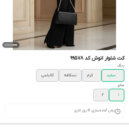
کت شلوار انوش کد 99578
رنگ
سفید
کرم
نسکافه
کالباسی
سایز
2
1
زمان آماده‌سازی
14
روز کاری