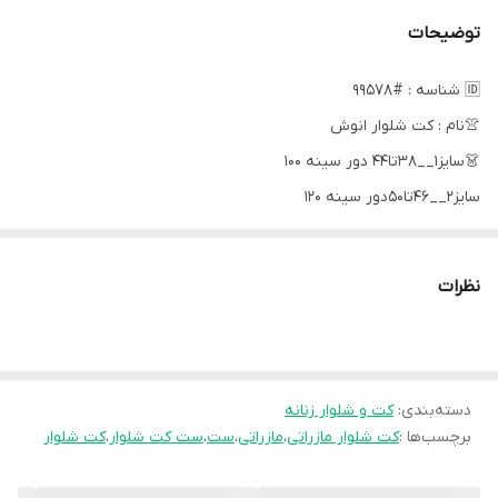
توضیحات
🆔 شناسه : #99578
👚نام : کت شلوار انوش
👗سایز1__۳۸تا۴۴ دور سینه ۱۰۰
سایز۲__۴۶تا۵۰دور سینه ۱۲۰
قد کت ۶۰
نظرات
قد استین۶۰
قد شلوار ۱۰۳
ارسال 14 روز کاری 😍
دسته‌بندی
:
🧵جنس : مازراتی اصل
کت و شلوار زنانه
برچسب‌ها :
کت شلوار مازراتی
،
مازراتی
،
ست
،
ست کت شلوار
،
کت شلوار
🖌 رنگ بندی : سفید - کرم - سبز - نسکافه - طوسی - کالباسی -
⚜️ سایز ها : 1 - 2 -