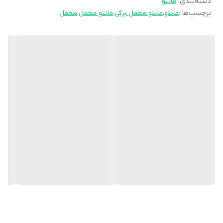
دسته‌بندی
:
مانتو
برچسب‌ها :
مانتو
،
مانتو مخمل برگی
،
مانتو مخمل
،
مخمل
سایز2 (42تا44)
قد 86
دورسینه 100
استین 60
بازو 38
سایز3 (44تا48)
قد 90
دورسینه 112
استین 63
بازو 40