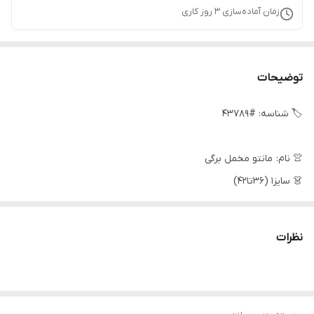
زمان آماده‌سازی
3
روز کاری
توضیحات
🏷 شناسه: #43789
👚 نام: مانتو مخمل برگی
👗 سایز1 (36تا42)
قد 85
دورسینه 90
نظرات
استین از کنار یقه 59
بازو 36