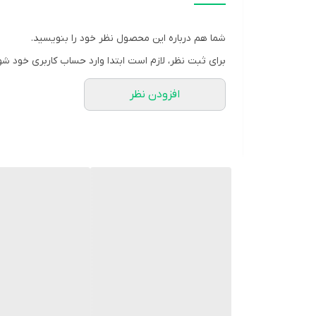
#کفش_مردانه
شما هم درباره این محصول نظر خود را بنویسید.
🖌 رنگ بندی : مشکی
برای ثبت نظر، لازم است ابتدا وارد حساب کاربری خود شو
⚜️ سایز ها : 40 - 41 - 42 - 43 - 44
افزودن نظر
💰 قیمت : 529,000 تومان