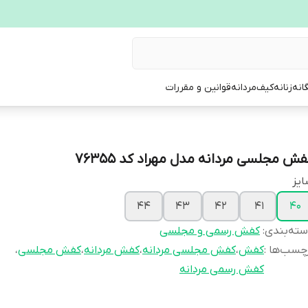
انه
زنانه
کیف
مردانه
قوانین و مقررات
فش مجلسی مردانه مدل مهراد کد 76355
یز
44
43
42
41
40
ته‌بندی
:
کفش رسمی و مجلسی
چسب‌ها :
کفش
،
کفش مجلسی مردانه
،
کفش مردانه
،
کفش مجلسی
،
کفش رسمی مردانه