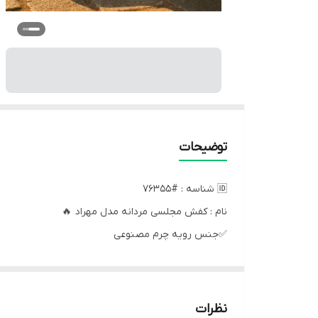
توضیحات
🆔 شناسه : #76355
نام : کفش مجلسی مردانه مدل مهراد 🔥
✅جنس رویه چرم مصنوعی
✅زیره از پلیمر
✅️سایزبندی 40 تا 44
✅ارسال فوری🚀
نظرات