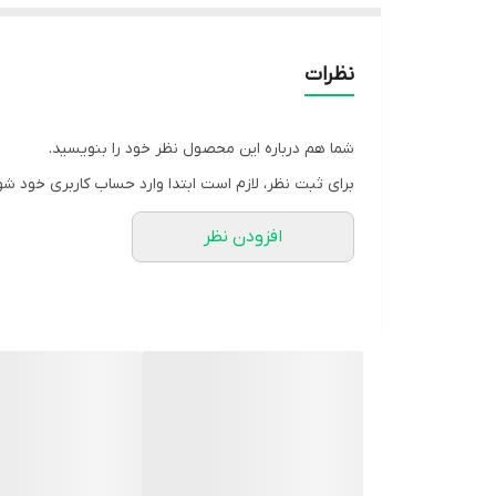
🍁سایز بندی: سایز 1 و 2🍁
🍁مناسب از ۳۸ تا ۴۶🍁
نظرات
🍁سایز 1 دوره سینه 50 سانت دوره کمر 44 سانت قد سارافون 125 سانت
قد کت 50 سانت🍁
شما هم درباره این محصول نظر خود را بنویسید.
برای ثبت نظر، لازم است ابتدا وارد حساب کاربری خود شو
🍁سایز 2 دوره سینه 54 سانت دوره کمر 50 سانت قد سارافون 125 سانت
افزودن نظر
قد کت 50 سانت🍁
🧵جنس : پیراهن: مخمل کبریتی🍁
🍁جنس ژیله: لنین درجه یک🍁
🖌 رنگ بندی : سرمه ای آبی - نسکافه ای یشمی - قهوه 
⚜️ سایز ها : 1 - 2 -
💰 قیمت : 1,999,000 تومان