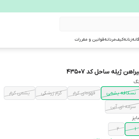
انه
زنانه
کیف
مردانه
قوانین و مقررات
راهن ژیله ساحل کد 43507
نگ
نسکافه یشمی
قهوه‌ای کرم
کرم زرشکی
یشمی کرم
سرمه ای آبی
یز
2
1