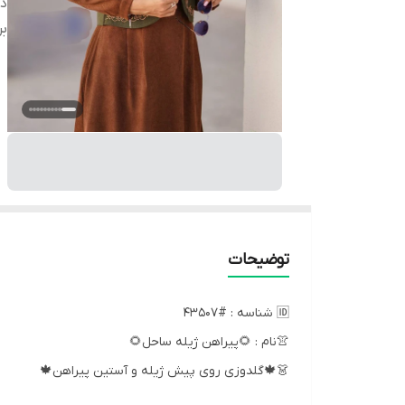
دس
بر
توضیحات
🆔 شناسه : #43507
👚نام : 🌻پیراهن ژیله ساحل🌻
👗🍁گلدوزی روی پیش ژیله و آستین پیراهن🍁