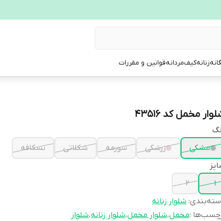
انه
زنانه
کیف
مردانه
قوانین و مقررات
وار مخمل کد 43516
نگ
مشکی
زرشکی
سورمه
شکلاتی
نسکافه
یز
2
1
ته‌بندی
:
شلوار زنانه
چسب‌ها :
مخمل
،
شلوار مخمل
،
شلوار زنانه
،
شلوار