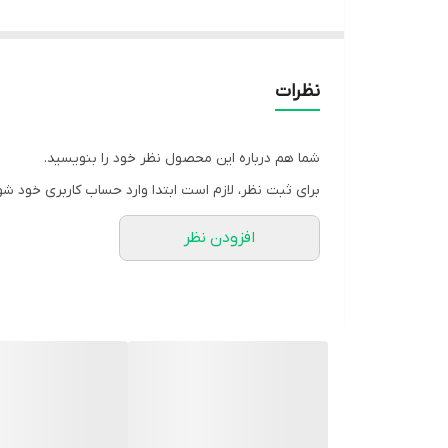
سایز از ۳۸ تا ۴۶
در دوسایز یک و دو
سایز یک تا ۴۲
نظرات
سایز دو ۴۴/۴۶
قد حدودا ۱۰۵ الی ۱۱۰
شما هم درباره این محصول نظر خود را بنویسید.
ارسال 20روز کاری
برای ثبت نظر، لازم است ابتدا وارد حساب کاربری خود شو
🧵جنس : مخمل پاییزی
افزودن نظر
🖌 رنگ بندی : مشکی - زرشکی - سورمه ای - شکلاتی - ن
⚜️ سایز ها : 1 - 2 -
💰 قیمت : 599,000 تومان