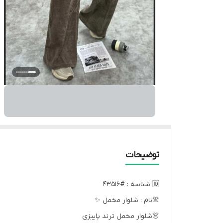
توضیحات
🆔 شناسه : #43516
👚نام : شلوار مخمل ✨
👗شلوار مخمل ترند پاییزی