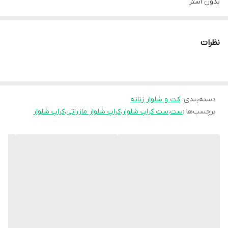
بدون استر
قد کراپ ۵۵
قد شلوار ۱۱۰
نظرات
ارسال 20روزکاری
🧵جنس : کرپ مازراتی
دسته‌بندی
:
کت و شلوار زنانه
🖌 رنگ بندی : مشکی - شکلاتی -
برچسب‌ها :
ست
،
ست کراپ شلوار
،
کراپ شلوار مازراتی
،
کراپ شلوار
⚜️ سایز ها : فری سایز -
💰 قیمت : 1,099,000 تومان