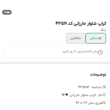
کراپ شلوار مازراتی کد 43519
رنگ
مشکی
شکلاتی
زمان آماده‌سازی
20
روز کاری
توضیحات
🆔 شناسه : #43519
👚نام : کراپ شلوار مازراتی 🖤🤎
👗فیری سایز ۳۶ تا ۴۶