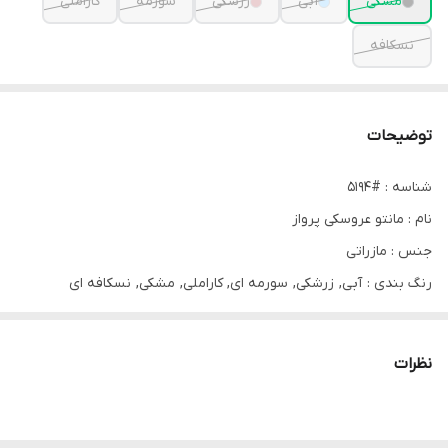
مشکی
آبی
زرشکی
سورمه
کاراملی
نسکافه
توضیحات
شناسه : #5194
نام : مانتو عروسکی پرواز
جنس : مازراتی
رنگ بندی : آبی, زرشکی, سورمه ای, کاراملی, مشکی, نسکافه ای
سایز ها : فری تا 48
قیمت : 899,000 تومان
نظرات
🌱😍این مانتو انگار از دل پینترس اومده 😍🌱
💫قد مانتو 70