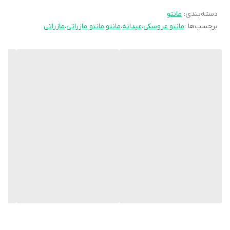
دسته‌بندی
💫قد آستین 57
:
مانتو
برچسب‌ها :
مانتو عروسکی
،
عیدانه
،
مانتو
،
مانتو مازراتی
،
مازراتی
💫دور سینه 110
💫دور بازو40
💫دکمه کاربردی
❌ارسال 25 بهمن