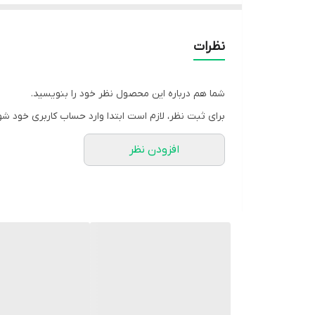
قد استین ۵۸
قد دامن ۸۵
نظرات
پشت دامن کش دارد
دامن پیله دار
شما هم درباره این محصول نظر خود را بنویسید.
برای ثبت نظر، لازم است ابتدا وارد حساب کاربری خود شو
🧵جنس : پرشیا دیپلمات
افزودن نظر
🖌 رنگ بندی : مشکی - طوسی - سورمه ایی -
⚜️ سایز ها : 1 - 2 -
💰 قیمت همکاری 799000
ارسال‌ 14روز کاری