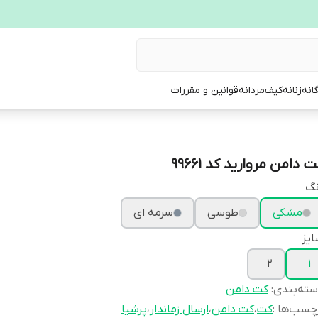
انه
زنانه
کیف
مردانه
قوانین و مقررات
 دامن مروارید کد 99661
نگ
مشکی
طوسی
سرمه ای
یز
2
1
ته‌بندی
:
کت دامن
چسب‌ها :
کت
،
کت دامن
،
ارسال زماندار
،
پرشیا