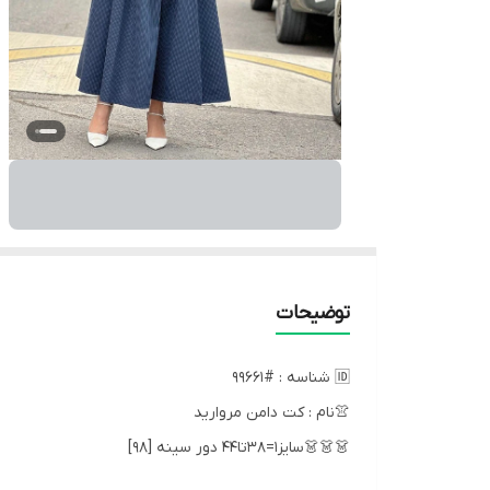
توضیحات
🆔 شناسه : #99661
👚نام : کت دامن مروارید
👗👗👗سایز۱=۳۸تا۴۴ دور سینه [۹۸]
سایز۲=۴۶تا۵۰دور سینه [۱۱۶]