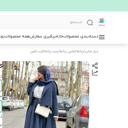
دسته‌بندی محصولات
خانه
پیگیری سفارش
همه محصولات
بچگ
دیار شاپ
/
زنانه
/
لباس زنانه
/
ست زنانه
/
کت دامن
کت
ر
سا
دس
بر