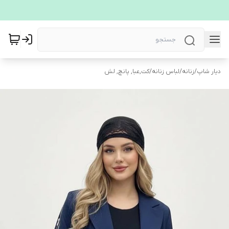
دیار شاپ
/
زنانه
/
لباس زنانه
/
کت,عبا, پانچ, لش