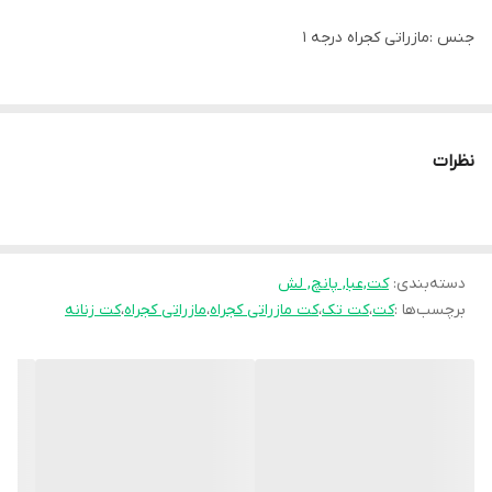
جنس :مازراتی کجراه درجه 1
قد:۷۰
سایز ۱ (مناسب ۳۶تا۴۲)
نظرات
سایز ۲ (مناسب ۴۴تا۴۸)
قیمت :1/399
دسته‌بندی
:
کت,عبا, پانچ, لش
برچسب‌ها :
کت
،
کت تک
،
کت مازراتی کجراه
،
مازراتی کجراه
،
کت زنانه