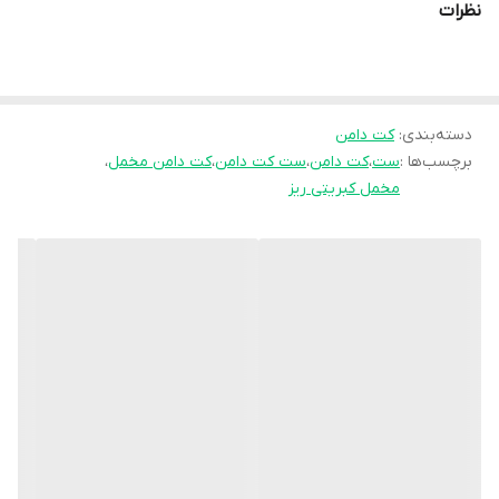
نظرات
✨قد دامن 90
✨قد کت 48
دسته‌بندی
✨دور سینه 110
:
کت دامن
برچسب‌ها :
ست
،
کت دامن
،
ست کت دامن
،
کت دامن مخمل
،
✨جلو کت لایه کوبی شده
مخمل کبریتی ریز