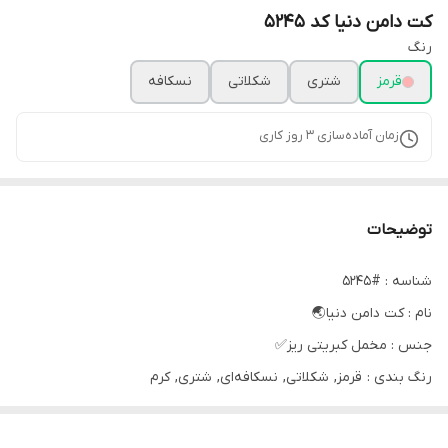
کت دامن دنیا کد 5245
رنگ
قرمز
شتری
شکلاتی
نسکافه
زمان آماده‌سازی
3
روز کاری
توضیحات
شناسه : #5245
نام : کت دامن دنیا🌏
جنس : مخمل کبریتی ریز✅
رنگ بندی : قرمز, شکلاتی, نسکافه‌ای, شتری, کرم
سایز ها : فری تا 48, فری تا 48
قیمت : 1,099,000 تومان