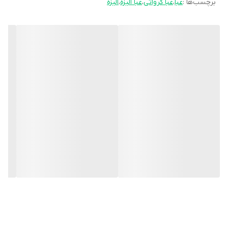
برچسب‌ها :
عبا
،
عبا کرواتی
،
عبا الیزه
،
الیزه