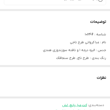
توضیحات
شناسه : #10124
نام : عبا کرواتی طرح تاجی
جنس : الیزه درجه ۱ و تافته سوزندوزی هندی
رنگ بندی : طرح تاج, طرح سنجاقک
سایز ها : فیری(۳۸_۵۲)
قیمت : 1,299,000 تومان
نظرات
قد:۱۴۵حدودا ...مدل آستین رگلان ...پشت یقه و مچ دکمه میخوره...
دسته‌بندی
:
کت,عبا, پانچ, لش