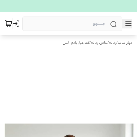
دیار شاپ
/
زنانه
/
لباس زنانه
/
کت,عبا, پانچ, لش