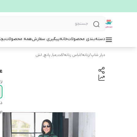
دسته‌بندی محصولات
خانه
پیگیری سفارش
همه محصولات
بچگ
دیار شاپ
/
زنانه
/
لباس زنانه
/
کت,عبا, پانچ, لش
عب
ر
دس
بر