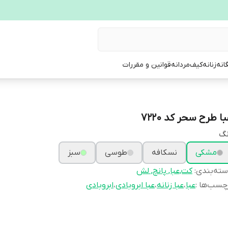
انه
زنانه
کیف
مردانه
قوانین و مقررات
ا طرح سحر کد 7220
نگ
مشکی
نسکافه
طوسی
سبز
ته‌بندی
:
کت,عبا, پانچ, لش
چسب‌ها :
عبا
،
عبا زنانه
،
عبا ابروبادی
،
ابروبادی