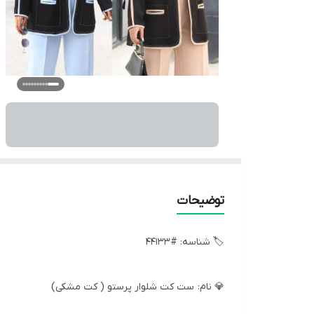
توضیحات
🏷 شناسه: #44133
💎 نام: ست کت شلوار پرستو ( کت مشکی)
📋 توضیحات: قد 76