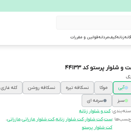
انه
زنانه
کیف
مردانه
قوانین و مقررات
 و شلوار پرستو کد 44133
نگ
آبی
موکا
نسکافه تیره
نسکافه روشن
کله غازی
سبز
سرمه ای
ته‌بندی
:
کت و شلوار زنانه
چسب‌ها :
ست
،
کت شلوار
،
کت شلوار زنانه
،
کت شلوار مازراتی
،
مازراتی
،
کت شلوار پرستو