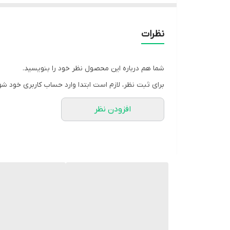
دورسینه 112
استین از کنار یقه 70
نظرات
بازو 38
شلوار 105
شما هم درباره این محصول نظر خود را بنویسید.
ران 64
برای ثبت نظر، لازم است ابتدا وارد حساب کاربری خود شو
افزودن نظر
شلوار حالت بگ داره، در عکس های غیر ژورنال کاملا م
پشت کمر شلوار کش خورده
گلدوزی درجه1 روی کت
خود کار ژورنال شده😎
💎 جنس: مازراتی درجه1
💎 رنگ بندی: ابی - سبز - سورمه - موکا - نسکافه،تیره 