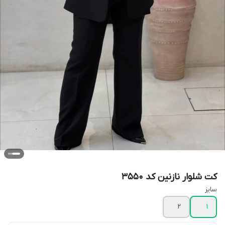
کت شلوار نازنین کد 3550
سایز
2
1