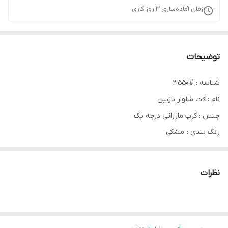
زمان آماده‌سازی
3
روز کاری
توضیحات
شناسه : #3550
نام : کت شلوار نازنین
جنس : کرپ مازراتی درجه یک
رنگ بندی : مشکی
سایز ها : 1(38_42), 2(44_48)
قیمت : 1,799,000 تومان
نظرات
قد کت حدودا 75 ✅️قد شلوار ۱۱۰سانت ✅️ جلوی کت لایه پرشین
کارشده✅️ شلوار دمپا ✅️ جیب‌ها نما✅️ دورسینه سایز یک 100✅️ دورسینه