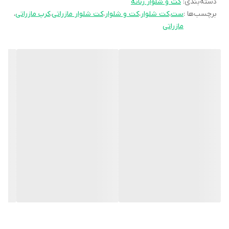
سایز دو108✅️
دسته‌بندی
:
کت و شلوار زنانه
برچسب‌ها :
ست
،
کت شلوار
،
کت و شلوار
،
کت شلوار مازراتی
،
کرپ مازراتی
،
مازراتی