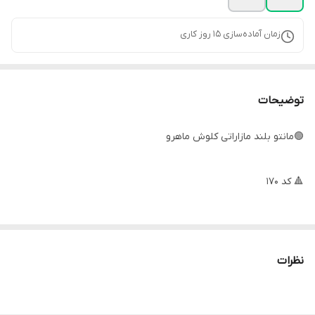
زمان آماده‌سازی
15
روز کاری
توضیحات
🟢مانتو بلند مازاراتی کلوش ماهرو
🔺 کد ۱۷۰
مانتو کلوش برش دار شیک #ماهرو 😍🫰
نظرات
🔸جلوی کار با دکمه بسته میشه