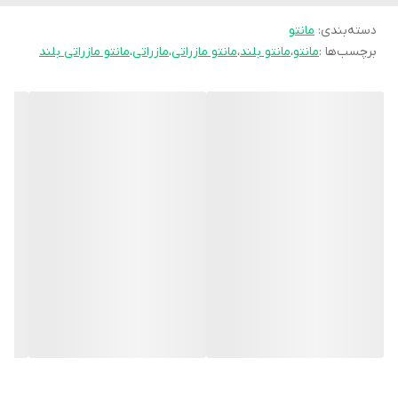
دسته‌بندی
:
مانتو
🔸جنس : مازاراتی درجه یک 👘
برچسب‌ها :
مانتو
،
مانتو بلند
،
مانتو مازراتی
،
مازراتی
،
مانتو مازراتی بلند
🎨۴ رنگ: مشکی، قهوه ای، نسکافه ای، سرمه ای
🔹 دو سایز:
سایز یک مناسب ۳۸ و ۴۰
سایز دو مناسب ۴۲ و ۴۴
📏قد: ۱۳۰
✅قیمت 2/199/000