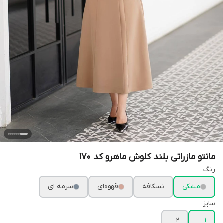
مانتو مازراتی بلند کلوش ماهرو کد 170
رنگ
مشکی
نسکافه
قهوه‌ای
سرمه ای
سایز
2
1