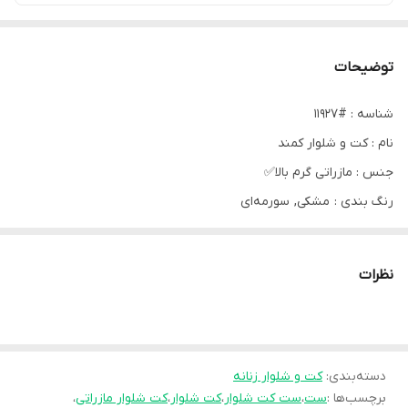
توضیحات
شناسه : #11927
نام : کت و شلوار کمند
جنس : مازراتی گرم بالا✅
رنگ بندی : مشکی, سورمه‌ای
سایز ها : فری تا 46
قیمت : 1,559,000 تومان
نظرات
✨کت فوق‌العاده شیک با ترکیب رنگی خاص و طراحی خاص سرآستین✨
✨قد کت: 70
دسته‌بندی
:
کت و شلوار زنانه
برچسب‌ها :
ست
،
ست کت شلوار
،
کت شلوار
،
کت شلوار مازراتی
،
✨قد شلوار: 105