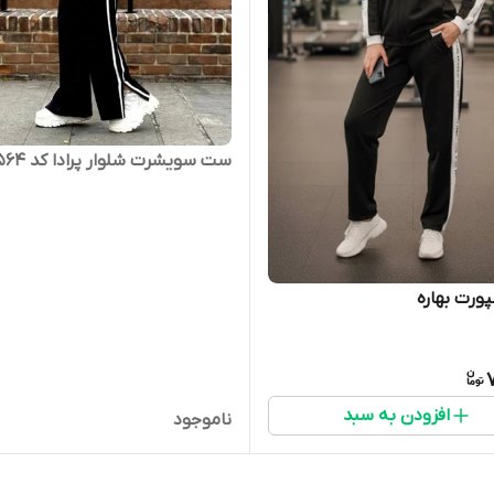
ست سویشرت شلوار پرادا کد 100564
رت بهاره
افزودن به سبد
ناموجود