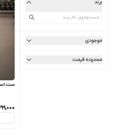
برند
موجودی
محدوده قیمت
ست اسپو
799,000