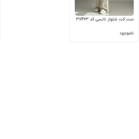
ست کت شلوار نانسی کد 37463
ناموجود