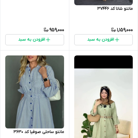
مانتو شانا کد 37446
959,000
1,159,000
افزودن به سبد
افزودن به سبد
مانتو ساحلی صوفیا کد 3630