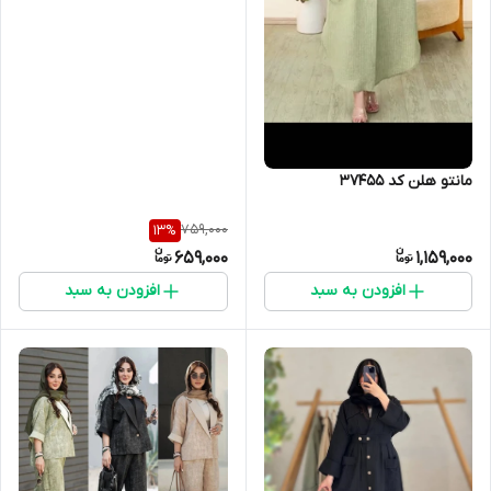
مانتو هلن کد 37455
759,000
13
%
659,000
1,159,000
افزودن به سبد
افزودن به سبد