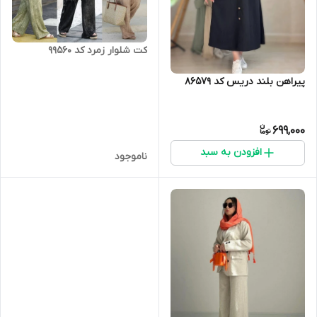
کت شلوار زمرد کد 99560
پیراهن بلند دریس کد 86579
699,000
افزودن به سبد
ناموجود