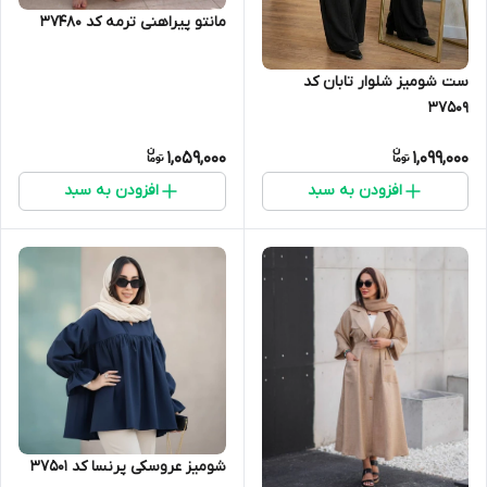
مانتو پیراهنی ترمه کد 37480
ست شومیز شلوار تابان کد
37509
1,059,000
1,099,000
افزودن به سبد
افزودن به سبد
شومیز عروسکی پرنسا کد 37501