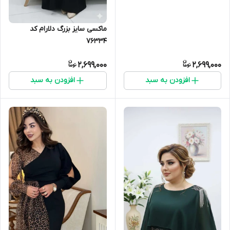
ماکسی سایز بزرگ دلارام کد
76334
2,699,000
2,699,000
افزودن به سبد
افزودن به سبد