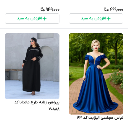
949,000
499,000
افزودن به سبد
افزودن به سبد
پیراهن زنانه طرح ماندانا کد
70888
لباس مجلسی الیزابت کد 193