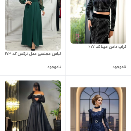
کراپ دامن مینا کد 207
لباس مجلسی مدل نرگس کد 203
ناموجود
ناموجود