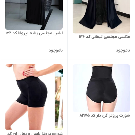
لباس مجلسی زنانه نیروانا کد 132
ماکسی مجلسی تیفانی کد 136
ناموجود
ناموجود
شورت پروتز گن دار کد 82175
شورت پروتز باسن و بغل ران کد