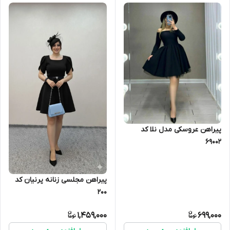
پیراهن عروسکی مدل نلا کد
69002
پیراهن مجلسی زنانه پرنیان کد
200
1,459,000
699,000