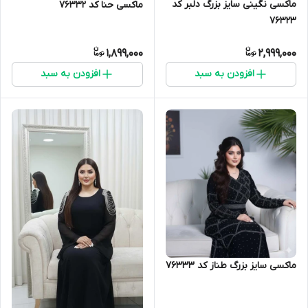
ماکسی نگینی سایز بزرگ دلبر کد
ماکسی حنا کد 76332
76323
1,899,000
2,999,000
افزودن به سبد
افزودن به سبد
ماکسی سایز بزرگ طناز کد 76333