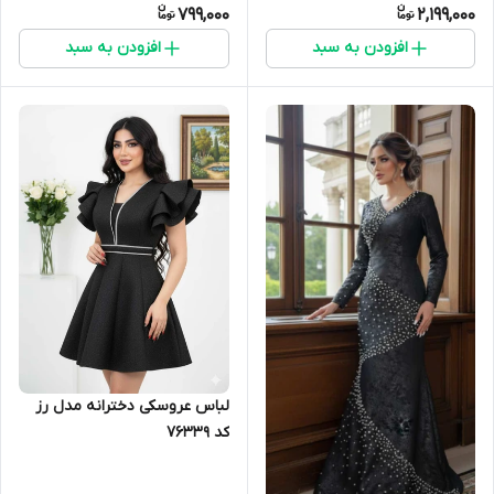
799,000
2,199,000
افزودن به سبد
افزودن به سبد
لباس عروسکی دخترانه مدل رز
کد 76339