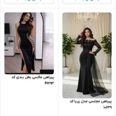
پیراهن ماکسی بغل بندی کد
46293
پیراهن مجلسی مدل پریا کد
10639