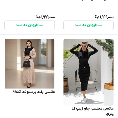
1,999,000
1,999,000
افزودن به سبد
افزودن به سبد
ماکسی بلند پرستو کد 99551
ماکسی مجلسی جلو زیپ کد
24891