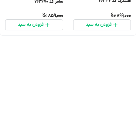
هشترک کد 76337
سامر کد 763670
859,000
899,000
افزودن به سبد
افزودن به سبد