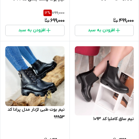
799,000
12
%
699,000
499,000
افزودن به سبد
افزودن به سبد
نیم بوت طبی لژدار مدل پرادا کد
99953
نیم ساق کاملیا کد 1093