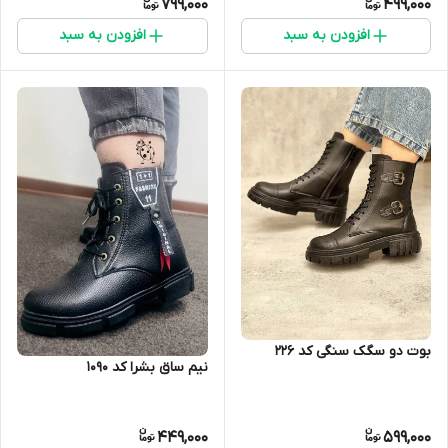
799,000
499,000
افزودن به سبد
افزودن به سبد
بوت دو سگک سنگی کد 226
نیم ساق بشرا کد 1090
449,000
599,000